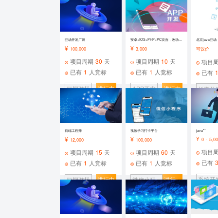
发
驻场开发广州
安卓+IOS+PHP+PC页面，改动+二开
北京java驻场
¥
¥
100,000
3,000
可议价
项目周期
30
天
项目周期
10
天
项目
已有
1
人竞标
已有
1
人竞标
已有
短期驻场
进行中
APP开发
进行中
长期外
前端工程师
视频学习打卡平台
java**
¥
¥
¥
0 - 5,0
12,000
100,000
项目
项目周期
15
天
项目周期
60
天
已有
已有
1
人竞标
已有
1
人竞标
系统开
短期驻场
进行中
微信小程
进行
序
中