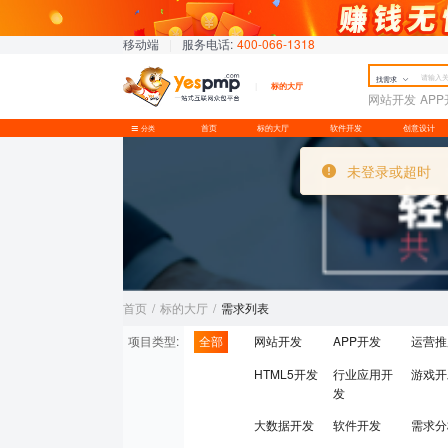
移动端
|
服务电话:
400-066-1318
找需求
标的大厅
网站开发
AP
首页
标的大厅
软件开发
创意设计
分类
首页
/
标的大厅
/
需求列表
项目类型:
全部
网站开发
APP开发
运营推
HTML5开发
行业应用开
游戏开
发
大数据开发
软件开发
需求分