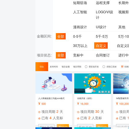
短期驻场
远程支撑
长期外
人工智能
LOGO/VI设
视频剪
计
漫画设计
UI设计
其他
金额区间:
全部
0-5千
5千-5万
5万-1
30万以上
自定义
自定义
项目状态:
全部
竞标中
合同签订
进行中
综合
发布时间
项目金额
项目周期
需驻场开发
排除已竞标
切换
人人商城改接口为返json格式
全栈开发（全职）
3d智慧城市开
¥
¥
¥
500
16,000
100,200
项目周期
2
天
项目周期
30
天
项目
已有
4
人竞标
已有
2
人竞标
已有
网站开发
进行中
系统开发
进行中
行业应