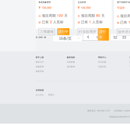
角色形象需求
企业应用
¥
¥
100,000
100,000
可议价
项目周期
100
天
项目周期
90
天
项目
已有
2
人竞标
已有
1
人竞标
已有
三维建模
进行中
行业应用开
进行
软件开
1
32
33
发
中
共 2291 条
新手上路
服务指南
帮助中心
标的大厅
在线客服
常见问题
找服务商
成功案例
互助问答
服务列表
友情链接
云上办公
智慧云
服务电话: 400-066-1318
合作邮箱: market
增值电信业务经营许可证 粤