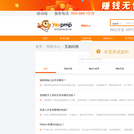
移动端
|
服务电话:
400-066-1318
找需求
帮助中心
网站开发
AP
首页
常见问题
互助问答
新闻中心
关于我
首页
/
帮助中心
/
互助问答
未登录或超时
未登录或超时
全部
系统开发
微信小程序
网站开发
物联网核心技术有哪些？
答：
智能数字人系统开发有哪些流程？
答：
智能数字人系统或虚拟数字人系统，是指利用人工智能技术构建的虚拟人物形象，能够与人进行自
机器人开发需要哪些技能?
答：
Python有哪些优缺点？
答：