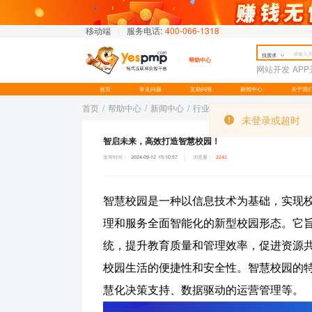
移动端
|
服务电话:
400-066-1318
找需求
帮助中心
网站开发
AP
首页
常见问题
互助问答
新闻中心
关于我
未登录或超时
未登录或超时
首页
/
帮助中心
/
新闻中心
/
行业新闻
/
智启未来，高效打造智慧校园！
发布时间：
2024-09-12 15:10:57
浏览量：
2242
智慧校园是一种以信息技术为基础，实现
理和服务全面智能化的新型校园形态。它
统，提升教育质量和管理效率，促进资源
校园生活的便捷性和安全性。
智慧校园
的
慧化决策支持、数据驱动的运营管理等。