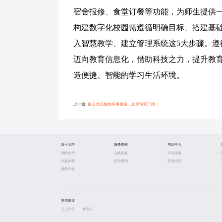
宿舍报修、食堂订餐等功能，为师生提供
构建数字化校园需遵循明确目标、搭建基
入智慧教学、建立管理系统这
5大步骤。
迈向教育信息化，借助科技之力，提升教
造便捷、智能的学习生活环境。
上一篇:
嵌入式开发的应用领域，发展前景广阔！
新手上路
服务指南
帮助中心
标的大厅
在线客服
常见问题
找服务商
成功案例
互助问答
服务列表
友情链接
云上办公
智慧云