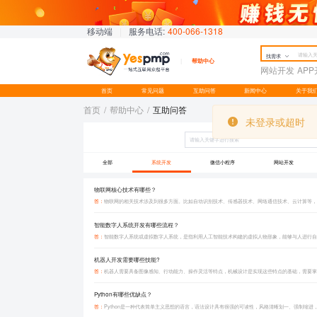
移动端
|
服务电话:
400-066-1318
找需求
帮助中心
网站开发
AP
首页
常见问题
互助问答
新闻中心
关于我
首页
/
帮助中心
/
互助问答
未登录或超时
未登录或超时
全部
系统开发
微信小程序
网站开发
物联网核心技术有哪些？
答：
智能数字人系统开发有哪些流程？
答：
智能数字人系统或虚拟数字人系统，是指利用人工智能技术构建的虚拟人物形象，能够与人进行自
机器人开发需要哪些技能?
答：
Python有哪些优缺点？
答：