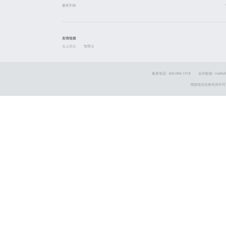
服务列表
友情链接
云上办公
智慧云
服务电话: 400-066-1318
合作邮箱: market
增值电信业务经营许可证 粤