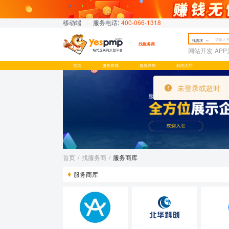
移动端
|
服务电话:
400-066-1318
找需求
找服务商
网站开发
AP
首页
服务商城
服务商库
标的大厅
未登录或超时
未登录或超时
首页
/
找服务商
/
服务商库
服务商库