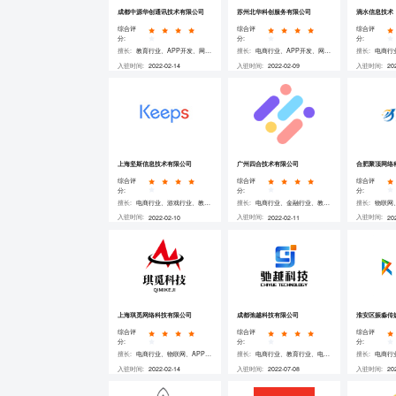
成都中源华创通讯技术有限公司
苏州北华科创服务有限公司
滴水信息技术
综合评
综合评
综合评
分:
分:
分:
擅长:
教育行业、APP开发、网站开发、微信/小程序开发、行业应用开发 、JAVA、JavaScript、OC
擅长:
电商行业、APP开发、网站开发、微信/小程序开发、软件开发、JAVA、PHP、Python
擅长:
入驻时间:
入驻时间:
入驻时间:
2022-02-14
2022-02-09
20
查看详情
查看详情
上海坚斯信息技术有限公司
广州四合技术有限公司
合肥聚顶网络
综合评
综合评
综合评
分:
分:
分:
擅长:
电商行业、游戏行业、教育行业、APP开发、网站开发、微信/小程序开发、HTML5开发、行业应用开发 、JAVA、PHP、JavaScript
擅长:
电商行业、金融行业、教育行业、UI设计、微信/小程序开发、软件开发、HTML5开发、行业应用开发 、JAVA、C、C++
擅长:
入驻时间:
入驻时间:
入驻时间:
2022-02-10
2022-02-11
20
查看详情
查看详情
上海琪觅网络科技有限公司
成都弛越科技有限公司
淮安区振淼传
综合评
综合评
综合评
分:
分:
分:
擅长:
电商行业、物联网、APP开发、网站开发、微信/小程序开发、软件开发、HTML5开发、JAVA、PHP、Python
擅长:
电商行业、教育行业、电力行业、APP开发、网站开发、微信/小程序开发、软件开发、HTML5开发、JAVA、PHP、Python
擅长:
入驻时间:
入驻时间:
入驻时间:
2022-02-14
2022-07-08
20
查看详情
查看详情