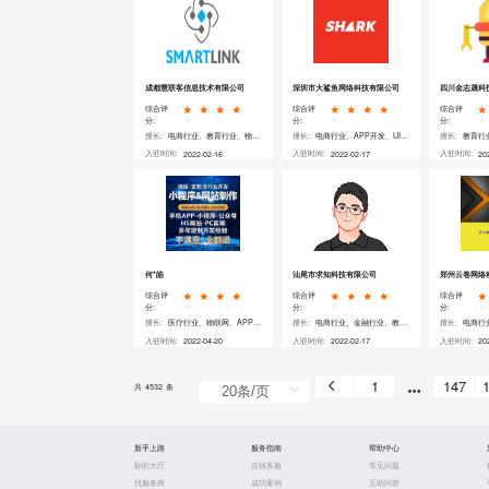
成都慧联客信息技术有限公司
深圳市大鲨鱼网络科技有限公司
四川金志晟科
综合评
综合评
综合评
分:
分:
分:
擅长:
电商行业、教育行业、物联网、UI设计、需求分析、微信/小程序开发、HTML5开发、行业应用开发 、PHP、JavaScript
擅长:
电商行业、APP开发、UI设计、大数据开发、需求分析、微信/小程序开发、PHP、JavaScript、Go
擅长:
入驻时间:
入驻时间:
入驻时间:
2022-02-16
2022-02-17
20
查看详情
查看详情
何*皓
汕尾市求知科技有限公司
郑州云卷网络
综合评
综合评
综合评
分:
分:
分:
擅长:
医疗行业、物联网、APP开发、网站开发、微信/小程序开发、HTML5开发、JAVA、JavaScript
擅长:
电商行业、金融行业、教育行业、网站开发、微信/小程序开发、JavaScript
擅长:
入驻时间:
入驻时间:
入驻时间:
2022-04-20
2022-02-17
20
查看详情
查看详情
1
147
共 4532 条
新手上路
服务指南
帮助中心
标的大厅
在线客服
常见问题
找服务商
成功案例
互助问答