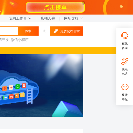
我的工作台
|
店铺入驻
|
网址导航
免费发布需求
搜索
或
L5开发
微信小程序
在线
咨询
联系
电话
反馈
举报