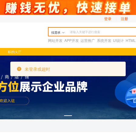
登录
|
注册
找需求
网站开发
APP开发
运营推广
系统开发
UI设计
HTM
标的大厅
未登录或超时
未登录或超时