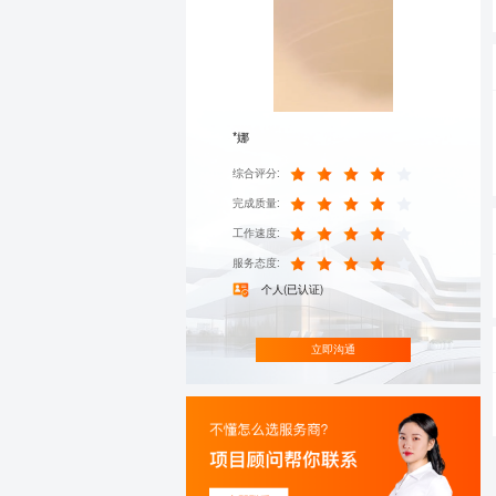
*娜
综合评分:
完成质量:
工作速度:
服务态度:
个人(已认证)
立即沟通