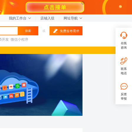
我的工作台
|
店铺入驻
|
网址导航
免费发布需求
搜索
或
L5开发
微信小程序
在线
咨询
联系
电话
反馈
举报