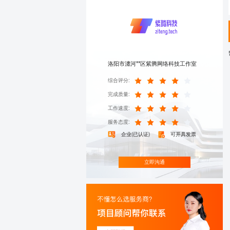
洛阳市瀍河**区紫腾网络科技工作室
综合评分:
完成质量:
工作速度:
服务态度:
企业(已认证)
可开具发票
立即沟通