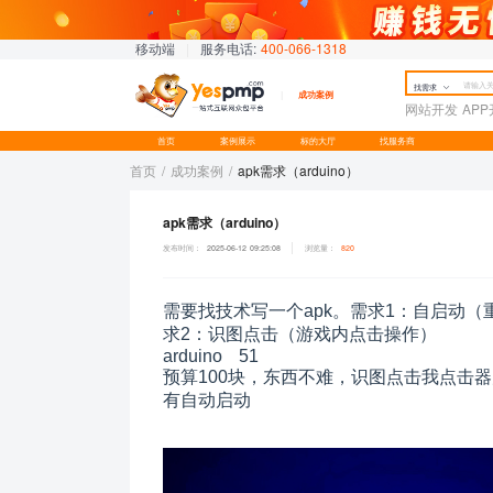
移动端
|
服务电话:
400-066-1318
找需求
成功案例
网站开发
AP
首页
案例展示
标的大厅
找服务商
首页
/
成功案例
/
apk需求（arduino）
apk需求（arduino）
发布时间：
2025-06-12 09:25:08
浏览量：
820
需要找技术写一个apk。需求1：自启动（
求2：识图点击（游戏内点击操作）
arduino 51
预算100块，东西不难，识图点击我点击器
有自动启动