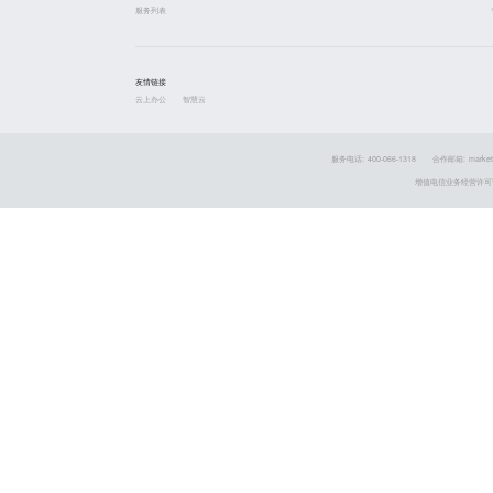
服务列表
友情链接
云上办公
智慧云
服务电话: 400-066-1318
合作邮箱: market
增值电信业务经营许可证 粤