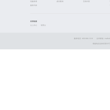
找服务商
成功案例
互助问答
服务列表
友情链接
云上办公
智慧云
服务电话: 400-066-1318
合作邮箱: market
增值电信业务经营许可证 粤