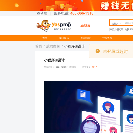
移动端
|
服务电话:
400-066-1318
找需求
成功案例
网站开发
AP
首页
案例展示
标的大厅
找服务商
未登录或超时
未登录或超时
首页
/
成功案例
/
小程序ui设计
小程序ui设计
发布时间：
2024-12-05 11:04:36
浏览量：
1017