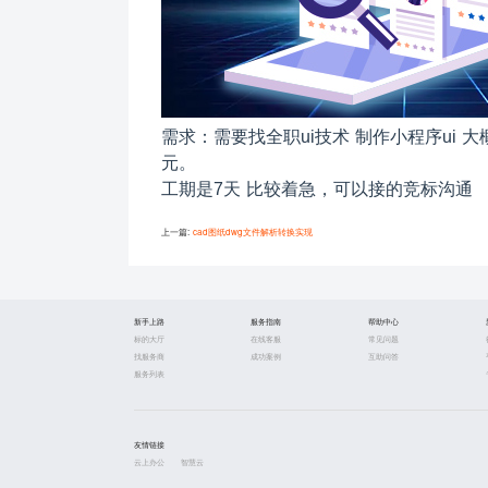
需求：需要找全职ui技术 制作小程序ui 大概
元。
工期是7天 比较着急，可以接的竞标沟通
上一篇:
cad图纸dwg文件解析转换实现
新手上路
服务指南
帮助中心
标的大厅
在线客服
常见问题
找服务商
成功案例
互助问答
服务列表
友情链接
云上办公
智慧云