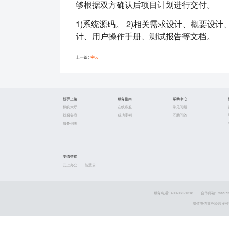
够根据双方确认后项目计划进行交付。
1)系统源码。 2)相关需求设计、概要设
计、用户操作手册、测试报告等文档。
上一篇:
密云
新手上路
服务指南
帮助中心
标的大厅
在线客服
常见问题
找服务商
成功案例
互助问答
服务列表
友情链接
云上办公
智慧云
服务电话: 400-066-1318
合作邮箱: market
增值电信业务经营许可证 粤