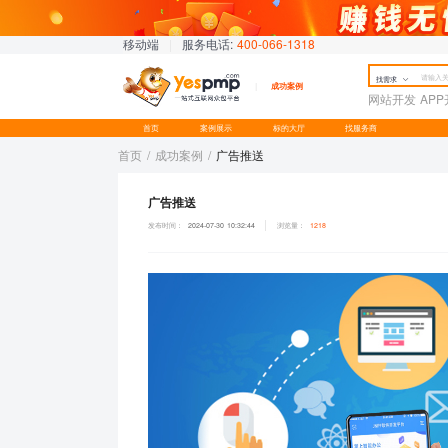
移动端
|
服务电话:
400-066-1318
找需求
成功案例
网站开发
AP
首页
案例展示
标的大厅
找服务商
首页
/
成功案例
/
广告推送
广告推送
发布时间：
2024-07-30 10:32:44
浏览量：
1218