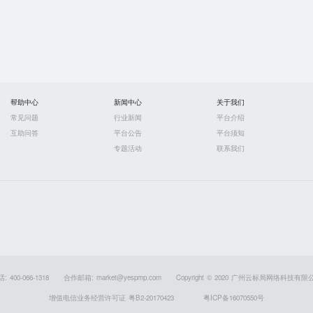
帮助中心
新闻中心
关于我们
常见问题
行业新闻
平台介绍
互助问答
平台公告
平台须知
专题活动
联系我们
 400-066-1318
合作邮箱: market@yespmp.com
Copyright © 2020 广州云标局网络科技有限
增值电信业务经营许可证 粤B2-20170423
粤ICP备16070550号