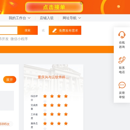
我的工作台
|
店铺入驻
|
网址导航
免费发布需求
搜索
或
L5开发
微信小程序
在线
咨询
联系
电话
重庆兴与云软件科技有限公司
店
反馈
综合评
举报
分
完成质
量
工作速
度
服务态
3395次
度