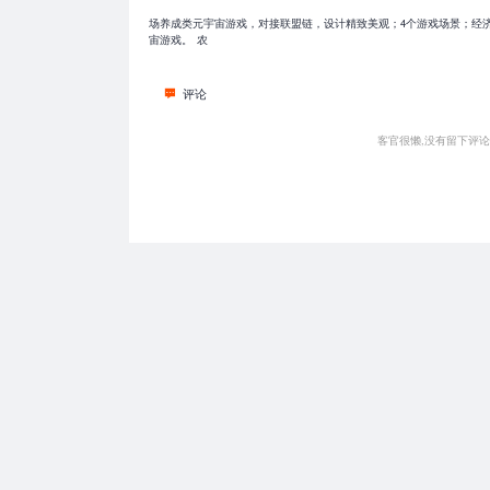
场养成类元宇宙游戏，对接联盟链，设计精致美观；4个游戏场景；经
宙游戏。
农
评论
客官很懒,没有留下评论呐.