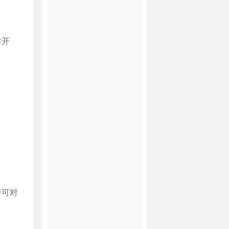
作开
并可对