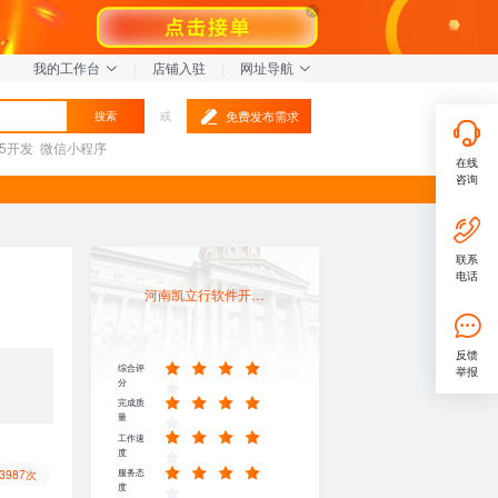
我的工作台
|
店铺入驻
|
网址导航
免费发布需求
搜索
或
L5开发
微信小程序
在线
咨询
联系
电话
河南凯立行软件开发有限公司
反馈
综合评
举报
分
完成质
量
工作速
度
服务态
3987次
度