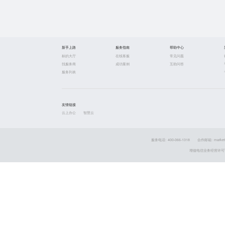
新手上路
服务指南
帮助中心
标的大厅
在线客服
常见问题
找服务商
成功案例
互助问答
服务列表
友情链接
云上办公
智慧云
服务电话: 400-066-1318
合作邮箱: market
增值电信业务经营许可证 粤