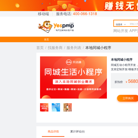
移动端
|
服务电话:
400-066-1318
找需求
网站开发
AP
首页
首页
/
找服务商
/
服务列表
/
本地同城小程序
本地同城小程序
同城互动小程序开发
支持
定制开发
/
模板开
568
折扣价
¥
立即购买
商品详情
累计评论(0)