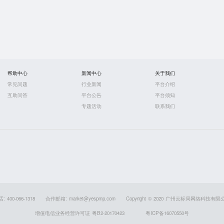
帮助中心
新闻中心
关于我们
常见问题
行业新闻
平台介绍
互助问答
平台公告
平台须知
专题活动
联系我们
 400-066-1318
合作邮箱: market@yespmp.com
Copyright © 2020 广州云标局网络科技有限
增值电信业务经营许可证 粤B2-20170423
粤ICP备16070550号