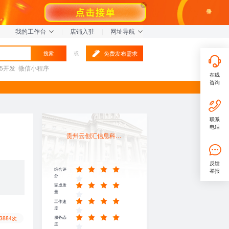
我的工作台
|
店铺入驻
|
网址导航
免费发布需求
搜索
或
L5开发
微信小程序
在线
咨询
联系
电话
贵州云创汇信息科技有限公司
反馈
综合评
举报
分
完成质
量
工作速
度
服务态
3884次
度