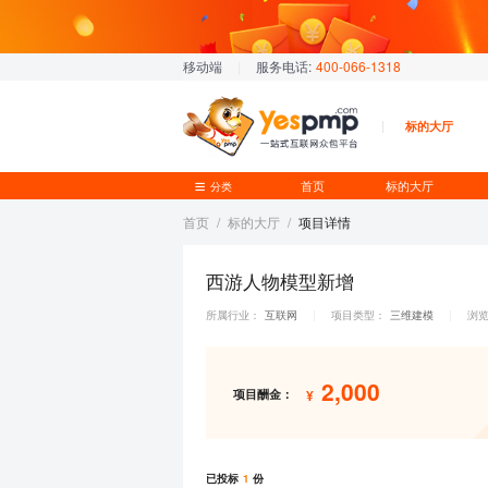
移动端
|
服务电话:
400-066-1318
标的大厅
首页
标的大厅
分类
首页
/
标的大厅
/
项目详情
西游人物模型新增
所属行业：
互联网
项目类型：
三维建模
浏
|
|
2,000
项目酬金：
¥
已投标
1
份