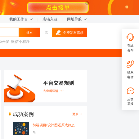
我的工作台
|
店铺入驻
|
网址导航
免费发布需求
搜索
或
L5开发
微信小程序
在线
咨询
联系
电话
反馈
举报
成功案例
更多
前端项目(设计图还原成静态html页)