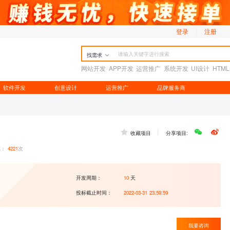
登录
|
注册
找需求
网站开发
APP开发
运营推广
系统开发
UI设计
HTM
软件开发
创意设计
运营推广
品牌服务商
收藏项目
分享项目:
览：
4221
次
开发周期：
10
天
投标截止时间：
2022-03-31 23:59:59
我要咨询