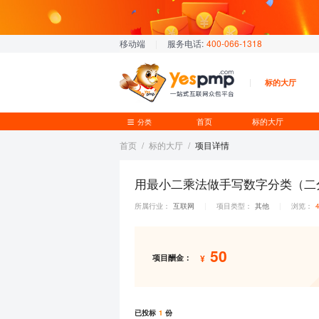
移动端
|
服务电话:
400-066-1318
标的大厅
首页
标的大厅
分类
首页
/
标的大厅
/
项目详情
用最小二乘法做手写数字分类（二
所属行业：
互联网
项目类型：
其他
浏览：
4
|
|
50
项目酬金：
¥
已投标
1
份