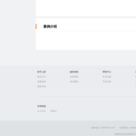
案例介绍
新手上路
服务指南
帮助中心
标的大厅
在线客服
常见问题
找服务商
成功案例
互助问答
服务列表
友情链接
云上办公
智慧云
服务电话: 400-066-1318
合作邮箱: market
增值电信业务经营许可证 粤