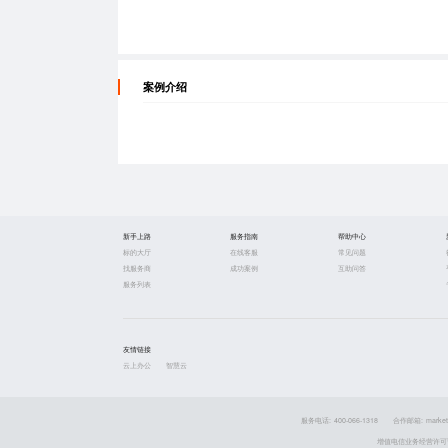
案例介绍
新手上路
服务指南
帮助中心
标的大厅
在线客服
常见问题
找服务商
成功案例
互助问答
服务列表
友情链接
云上办公
智慧云
服务电话: 400-066-1318
合作邮箱: market
增值电信业务经营许可证 粤