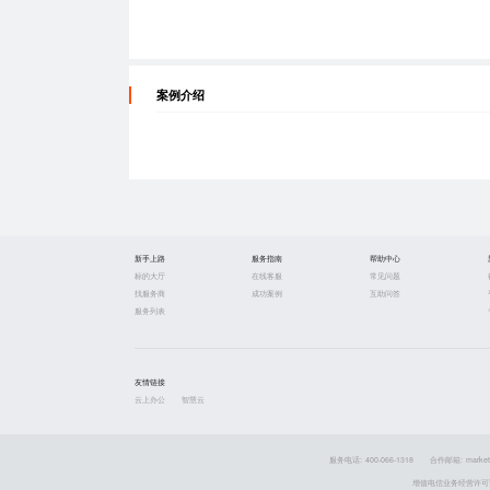
案例介绍
新手上路
服务指南
帮助中心
标的大厅
在线客服
常见问题
找服务商
成功案例
互助问答
服务列表
友情链接
云上办公
智慧云
服务电话: 400-066-1318
合作邮箱: market
增值电信业务经营许可证 粤