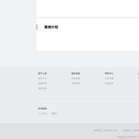
案例介绍
新手上路
服务指南
帮助中心
标的大厅
在线客服
常见问题
找服务商
成功案例
互助问答
服务列表
友情链接
云上办公
智慧云
服务电话: 400-066-1318
合作邮箱: market
增值电信业务经营许可证 粤