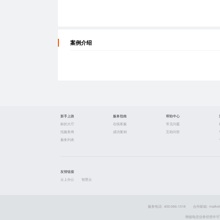
案例介绍
新手上路
服务指南
帮助中心
标的大厅
在线客服
常见问题
找服务商
成功案例
互助问答
服务列表
友情链接
云上办公
智慧云
服务电话: 400-066-1318
合作邮箱: market
增值电信业务经营许可证 粤