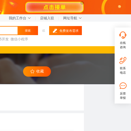
我的工作台
|
店铺入驻
|
网址导航
免费发布需求
搜索
或
L5开发
微信小程序
在线
咨询
联系
收藏
电话
反馈
举报