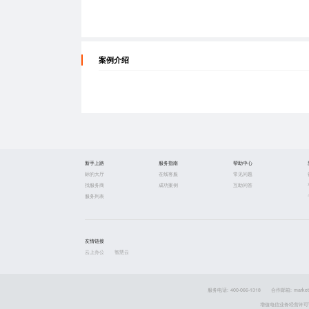
案例介绍
新手上路
服务指南
帮助中心
标的大厅
在线客服
常见问题
找服务商
成功案例
互助问答
服务列表
友情链接
云上办公
智慧云
服务电话: 400-066-1318
合作邮箱: market
增值电信业务经营许可证 粤