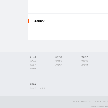
案例介绍
新手上路
服务指南
帮助中心
标的大厅
在线客服
常见问题
找服务商
成功案例
互助问答
服务列表
友情链接
云上办公
智慧云
服务电话: 400-066-1318
合作邮箱: market
增值电信业务经营许可证 粤