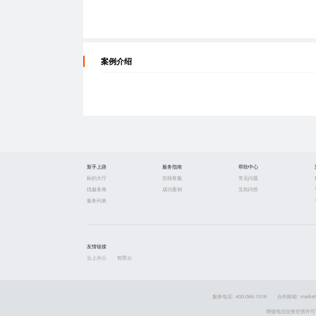
案例介绍
新手上路
服务指南
帮助中心
标的大厅
在线客服
常见问题
找服务商
成功案例
互助问答
服务列表
友情链接
云上办公
智慧云
服务电话: 400-066-1318
合作邮箱: market
增值电信业务经营许可证 粤