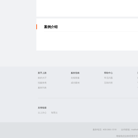
案例介绍
新手上路
服务指南
帮助中心
标的大厅
在线客服
常见问题
找服务商
成功案例
互助问答
服务列表
友情链接
云上办公
智慧云
服务电话: 400-066-1318
合作邮箱: market
增值电信业务经营许可证 粤